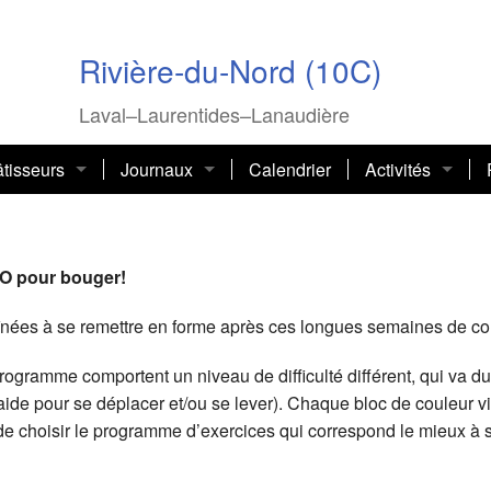
Rivière-du-Nord (10C)
Laval–Laurentides–Lanaudière
tisseurs
Journaux
Calendrier
Activités
e Thérèse Ouellette-Bousquet
L’Odyssée
Bulletin sectoriel
Cours O’GYM (d
OIS BARKANYI, un grand bâtisseur
Infolettre
années 2023-2026
Chorale
O pour bouger!
ls du secteur 2020-2030
ion Laure-Gaudreault (FLG)
Journal
Années 2023-2024
Journal des Aîné-es d’Argenteu
Danse en ligne
 aînées à se remettre en forme après ces longues semaines de c
ls du secteur 2010-2020
naire 2021
Année 2022-2023
Grands explorat
programme comportent un niveau de difficulté différent, qui va d
 aide pour se déplacer et/ou se lever). Chaque bloc de couleur
es
ls du secteur 2000-2010
a remplace SSQ assurances
Année 2021-2022
Programmes de 
r de choisir le programme d’exercices qui correspond le mieux à
CDF)
ls du secteur 1990-2000
psules
Année 2020-2021
Liratoutâge