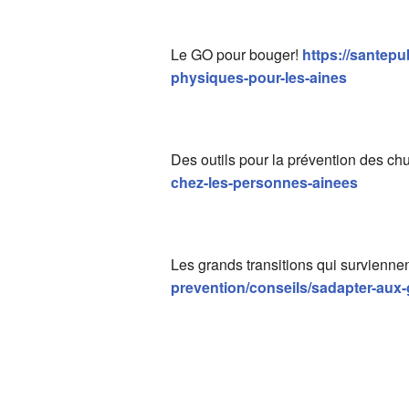
Action sociopolitique
Consei
Docume
Le GO pour bouger!
https://santepu
Communications (C
Votre 
physiques-pour-les-aines
Comité des hommes 
Comité de la retraite
Comité
Des outils pour la prévention des ch
chez-les-personnes-ainees
Environnement et dé
RREGO
Comité Liratoutâge
Problè
(comité
Les grands transitions qui surviennen
Comité FGL
Comité
prevention/conseils/sadapter-aux