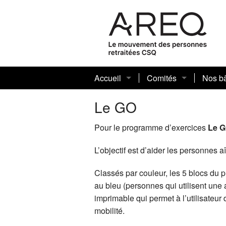
Accueil
Comités
Nos bâ
Historique AREQ
Historique du secteur
madam
Le GO
Mot de la présidente
FRANÇ
Pour le programme d’exercices
Le G
Conseil sectoriel
Consei
Fondat
L’objectif est d’aider les personnes
Comité des Arts
Consei
Cente
Classés par couleur, les 5 blocs du 
au bleu (personnes qui utilisent une
Comité des assuranc
Consei
Benev
imprimable qui permet à l’utilisateu
mobilité.
Comité des femmes (
Consei
Les ca