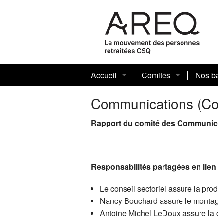
Accueil
Comités
Nos bâ
Historique AREQ
Historique du secteur
madam
Communications (
Mot de la présidente
FRANÇ
Rapport du comité des Communic
Conseil sectoriel
Consei
Fondat
Comité des Arts
Consei
Cente
Responsabilités partagées en lien 
Comité des assuranc
Consei
Benev
Le conseil sectoriel assure la prod
Nancy Bouchard assure le montage 
Comité des femmes (
Consei
Les ca
Antoine Michel LeDoux assure la co