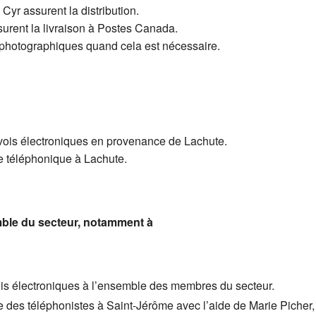
Cyr assurent la distribution.
 (CASP)
ls du secteur 1979-1990
nts importants
Année 2019-2020
surent la livraison à Postes Canada.
 photographiques quand cela est nécessaire.
omCom)
régime d’assurance collective
Année 2018-2019
(CDH)
Année 2017-2018
 de la Retraite : Votre rente du RREGOP 2024
Année 2016-2017
nvois électroniques en provenance de Lachute.
veloppement durable (CEDD)
P informations
Année 2015-2016
ne téléphonique à Lachute.
me de l’indexation
) liratoutâge : capsules
 la Retraite (Indexation)
ble du secteur, notamment à
is électroniques à l’ensemble des membres du secteur.
te des téléphonistes à Saint-Jérôme avec l’aide de Marie Picher, 