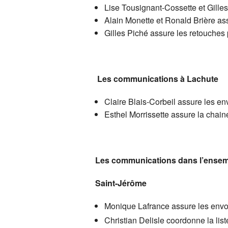
Lise Tousignant-Cossette et Gilles 
Action sociopolitique
Consei
Docume
Alain Monette et Ronald Brière as
Gilles Piché assure les retouches
Communications (C
Votre 
Comité des hommes 
Les communications à Lachute
Comité de la retraite
Comité
Claire Blais-Corbeil assure les e
Environnement et dé
RREGO
Esthel Morrissette assure la chai
Comité Liratoutâge
Problè
(comité
Comité FGL
Comité
Les communications dans l’ensem
Saint-Jérôme
Monique Lafrance assure les envo
Christian Delisle coordonne la lis