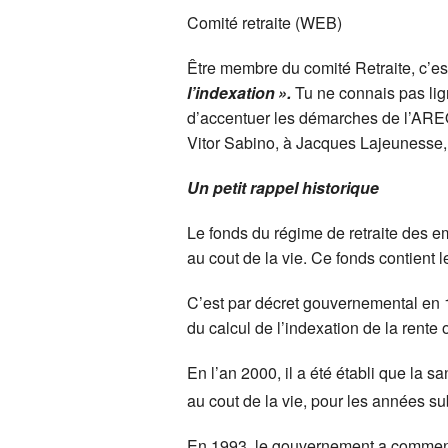
Action sociopolitique
Consei
Docume
Comité retraite (WEB)
Communications (C
Votre 
Être membre du comité Retraite, c’est
l’indexation ».
Tu ne connais pas lig
Comité des hommes 
d’accentuer les démarches de l’ARE
Vitor Sabino, à Jacques Lajeunesse, 
Comité de la retraite
Comité
Un petit rappel historique
Environnement et dé
RREGO
Le fonds du régime de retraite des 
Comité Liratoutâge
Problè
(comité
au cout de la vie. Ce fonds contient 
Comité FGL
Comité
C’est par décret gouvernemental en 1
du calcul de l’indexation de la rente
En l’an 2000, il a été établi que la 
au cout de la vie, pour les années s
En 1993, le gouvernement a commen