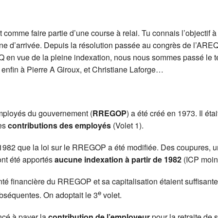
 (CASP)
ls du secteur 1979-1990
nts importants
Année 2019-2020
omCom)
régime d’assurance collective
Année 2018-2019
 comme faire partie d’une course à relai. Tu connais l’objectif à
ne d’arrivée. Depuis la résolution passée au congrès de l’ARE
(CDH)
Année 2017-2018
Q en vue de la pleine indexation, nous nous sommes passé le 
enfin à Pierre A Giroux, et Christiane Laforge…
 de la Retraite : Votre rente du RREGOP 2024
Année 2016-2017
veloppement durable (CEDD)
P informations
Année 2015-2016
employés du gouvernement (
RREGOP
) a été créé en 1973. Il éta
me de l’indexation
) liratoutâge : capsules
les
contributions des employés
(Volet 1).
 la Retraite (Indexation)
982 que la loi sur le RREGOP a été modifiée. Des coupures, un 
 ont été apportés
aucune indexation à partir de 1982
(ICP moins
santé financière du RREGOP et sa capitalisation étaient suffisant
e
ubséquentes. On adoptait le 3
volet.
cé à payer la
contribution de l’employeur
pour la retraite de 