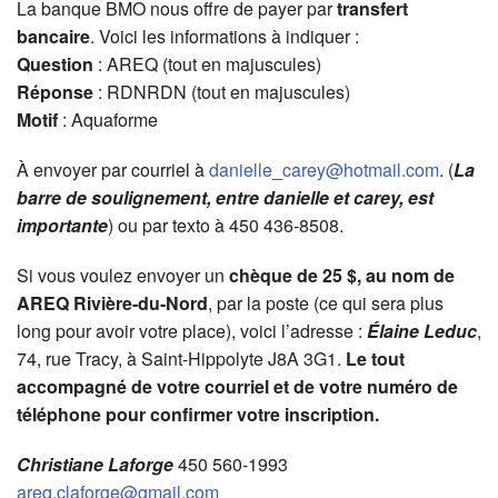
La banque BMO nous offre de payer par
transfert
bancaire
. Voici les informations à indiquer :
Question
: AREQ (tout en majuscules)
Réponse
: RDNRDN (tout en majuscules)
Motif
: Aquaforme
À envoyer par courriel à
danielle
_
carey@hotmail.com
. (
La
barre de soulignement, entre danielle et carey, est
importante
) ou par texto à 450 436-8508.
Si vous voulez envoyer un
chèque de 25 $, au nom de
AREQ Rivière-du-Nord
, par la poste (ce qui sera plus
long pour avoir votre place), voici l’adresse :
Élaine Leduc
,
74, rue Tracy, à Saint-Hippolyte J8A 3G1.
Le tout
accompagné de votre courriel et de votre numéro de
téléphone pour confirmer votre inscription.
Christiane Laforge
450 560-1993
areq.claforge@gmail.com