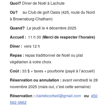
Quoi?
Dîner de Noël à Lachute
Où?
au Club de golf Oasis (425, route du Nord
à Brownsburg-Chatham)
Quand?
Le jeudi le 4 décembre 2025
Accueil :
11 h 30 (
Merci de respecter l’horaire)
Dîner :
vers 12 h
Repas :
repas traditionnel de Noël ou plat
végétarien à votre choix
Coût :
33 $ + taxes + pourboire (payé à l’accueil)
Réservation ou annulation :
avant vendredi le 28
novembre 2025 (mais oui, c’est cette semaine)
Réservation :
clairebcorbeil@gmail.com
ou
450
562-3862