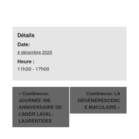
Détails
Date:
4 décembre 2025
Heure :
11h30 - 17h00
«
Conférence:
Conférence: LA
JOURNÉE 30E
DÉGÉNÉRESCENC
ANNIVERSAIRE DE
E MACULAIRE
»
L’AQDR LAVAL-
LAURENTIDES